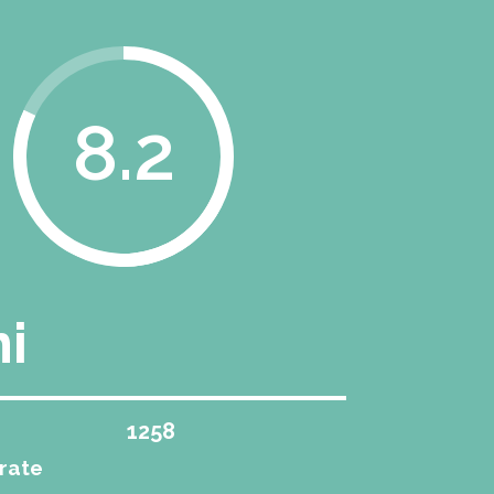
8.2
ni
1258
urate