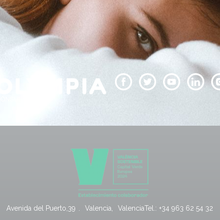
Avenida del Puerto,39
.
Valencia
,
Valencia
Tel.:
+34 963 62 54 32