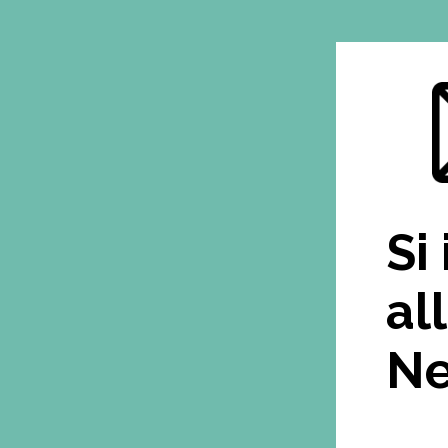
Si
al
Ne