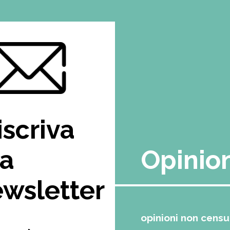
 iscriva
la
Opinio
wsletter
opinioni non cens