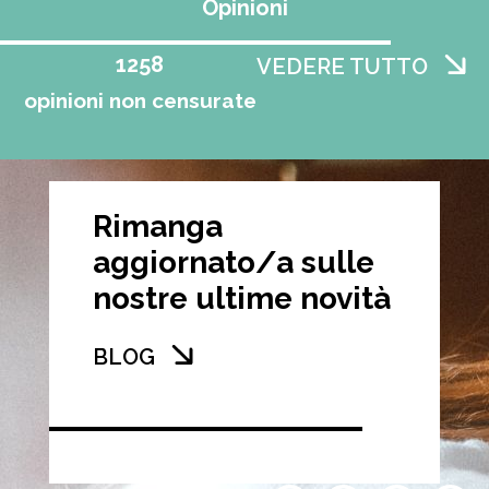
Opinioni
1258
VEDERE TUTTO
opinioni non censurate
Rimanga
aggiornato/a sulle
nostre ultime novità
BLOG