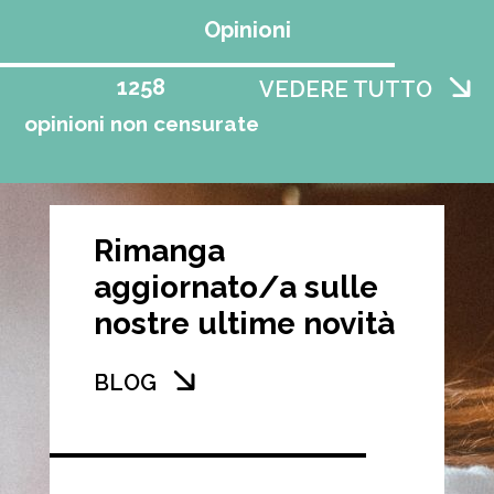
Opinioni
1258
VEDERE TUTTO
opinioni non censurate
Rimanga
aggiornato/a sulle
nostre ultime novità
BLOG